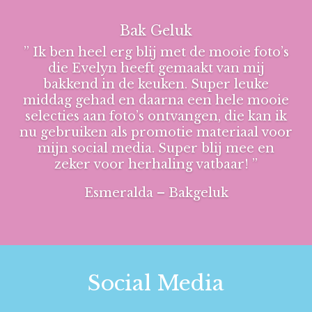
Bak Geluk
” Ik ben heel erg blij met de mooie foto’s
die Evelyn heeft gemaakt van mij
bakkend in de keuken. Super leuke
middag gehad en daarna een hele mooie
selecties aan foto’s ontvangen, die kan ik
nu gebruiken als promotie materiaal voor
mijn social media. Super blij mee en
zeker voor herhaling vatbaar! ”
Esmeralda – Bakgeluk
Social Media