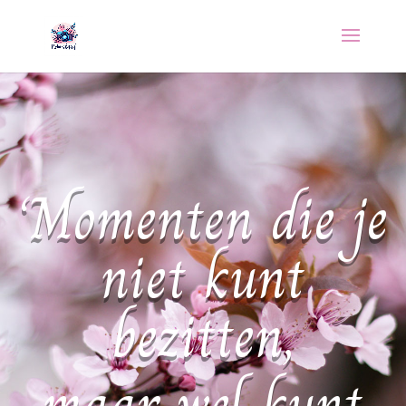
‘Momenten die je
niet kunt
bezitten,
maar wel kunt